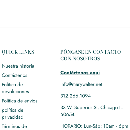
S
S
M
L
XL
QUICK LINKS
PÓNGASE EN CONTACTO
CON NOSOTROS
Nuestra historia
Contáctenos aquí
Contáctenos
info@marywalter.net
Política de
devoluciones
312.266.1094
Politica de envios
33 W. Superior St, Chicago IL
política de
60654
privacidad
HORARIO: Lun-Sáb: 10am - 6pm
Términos de