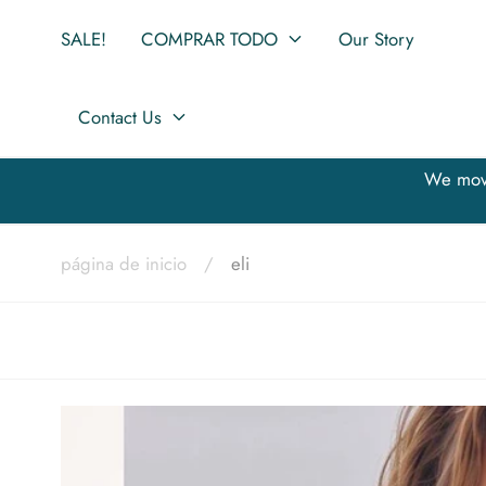
Saltar al
contenido
SALE!
COMPRAR TODO
Our Story
Contact Us
We move
 Mary Walter Boutique? Thats us!!!
página de inicio
/
eli
E.L.I Crew Neck Blue Mosaic Tee LAST ONE