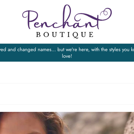
d and changed names... but we're here, with the styles you 
love!