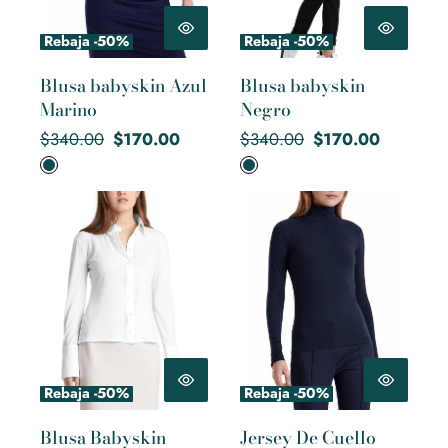
Rebaja -50%
Rebaja -50%
Blusa babyskin Azul
Blusa babyskin
Marino
Negro
Precio
Precio
Precio
Precio
$340.00
$170.00
$340.00
$170.00
regular
de
regular
de
venta
venta
Blusa Babyskin Blanco
Jersey De Cuello Alto Babyskin
Azul Marino
Rebaja -50%
Rebaja -50%
Blusa Babyskin
Jersey De Cuello