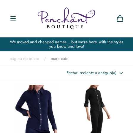
Saltar al
contenido
Carro
We moved and changed names... but we're here, with the styles
you know and love!
página de inicio
/
marc caín
Fecha: reciente a antiguo(a)
Blusa babyskin Azul Marino
Blusa babyskin Negro