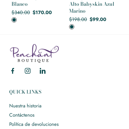
Blanco
Alto Babyskin Azul
Marino
Precio
Precio
$340.00
$170.00
regular
de
Precio
Precio
$198.00
$99.00
venta
regular
de
venta
Mary
Walter
Facebook
Instagram
Linkedin
QUICK LINKS
Nuestra historia
Contáctenos
Política de devoluciones