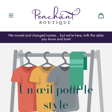
Aller au
contenu
Chariot
We moved and changed names... but we're here, with the styles
you know and love!
Un œil pour le
style